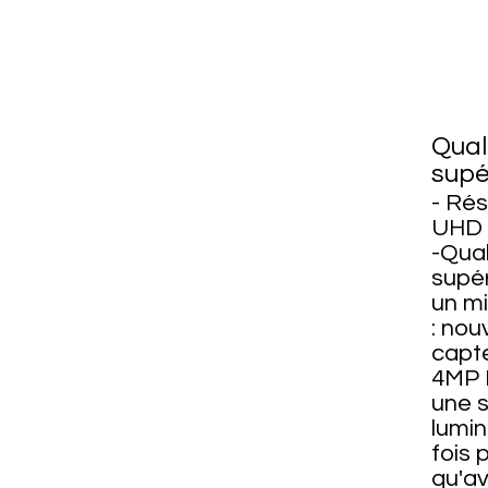
Qual
supé
- Rés
UHD
-Qual
supé
un m
: no
capte
4MP 
une s
lumin
fois 
qu'a