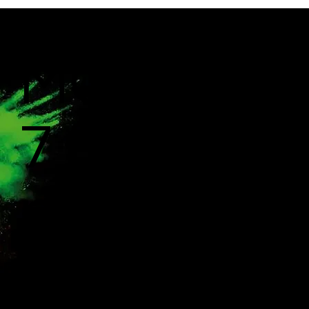
MOBOTIX
7 La
platefor
me