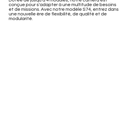
Dotée de jusqu'à 4 modules, notre caméra est
conçue pour s'adapter à une multitude de besoins
et de missions. Avec notre modèle S74, entrez dans
une nouvelle ère de flexibilité, de qualité et de
modularité.