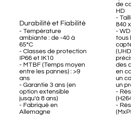
de ca
HD
- Tai
Durabilité et Fiabilité
840 x
- Température
- WD
ambiante : de -40 à
tous 
65°C
capt
- Classes de protection
(UHD 
IP66 et IK10
préc
- MTBF (Temps moyen
des d
entre les pannes) : >9
en c
ans
un ca
- Garantie 3 ans (en
un pr
option extensible
- Rés
jusqu'à 8 ans)
(H264
- Fabriqué en
- Rés
Allemagne
(MxPE